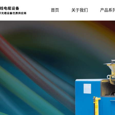
首页
关于我们
产品系
光缆设备系列
司新闻
行业动态
自动成圈系列
展会信息
辐照橡胶挤出
常见
绞线/束丝系列
辅助设备系列