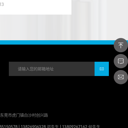
，其行业发展与产品质量控制始终
13
，共同支撑我国工业体系的稳定
级迭代。从行业发展来看，近年
产业规...
东莞市虎门镇白沙村创兴路
150578 | 13826906328 邓先生 | 13809267162 何先生