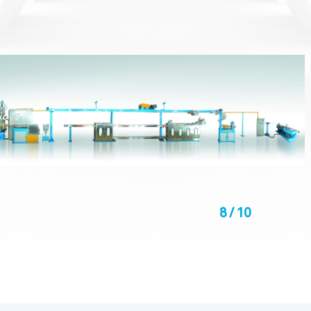
8
/
10