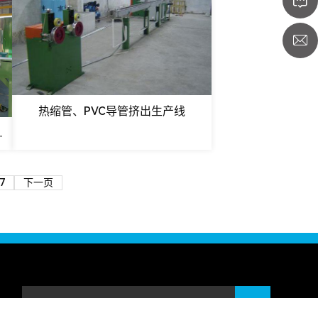
热缩管、PVC导管挤出生产线
线（片状料）
7
下一页