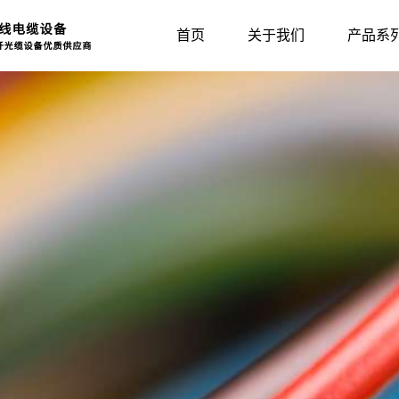
首页
关于我们
产品系
光缆设备系列
司新闻
行业动态
自动成圈系列
展会信息
辐照橡胶挤出
常见
绞线/束丝系列
辅助设备系列